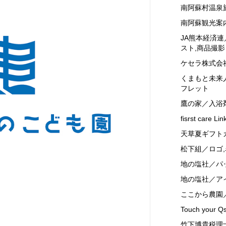
南阿蘇村温泉
南阿蘇観光案内
JA熊本経済連
スト,商品撮影
ケセラ株式会
くまもと未来
フレット
鷹の家／入浴
fisrst care 
天草夏ギフト
松下組／ロゴ
地の塩社／パ
地の塩社／ア
ここから農園
Touch you
竹下博貴税理