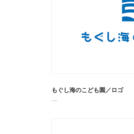
もぐし海のこども園／ロゴ
-----