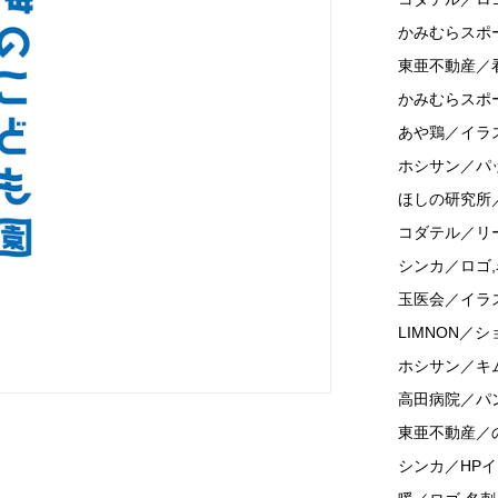
かみむらスポ
東亜不動産／
かみむらスポ
あや鶏／イラ
ホシサン／パ
ほしの研究所
コダテル／リ
シンカ／ロゴ
玉医会／イラ
LIMNON／
ホシサン／キ
高田病院／パ
東亜不動産／
シンカ／HP