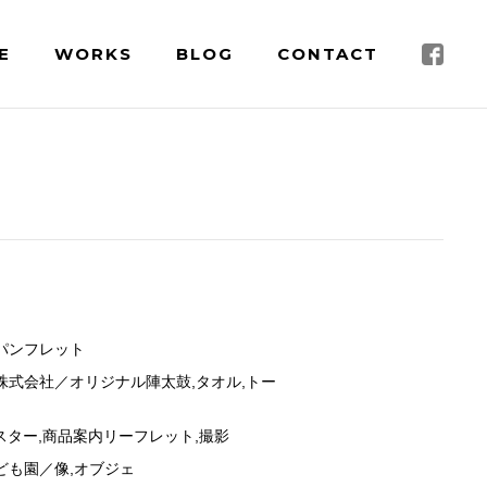
E
WORKS
BLOG
CONTACT
パンフレット
株式会社／オリジナル陣太鼓,タオル,トー
／ポスター,商品案内リーフレット,撮影
ども園／像,オブジェ