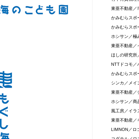
東亜不動産／
かみむらスポ
かみむらスポ
ホシサン／極
東亜不動産／
ほしの研究所
NTTドコモ
かみむらスポ
シンカ／メイ
東亜不動産／
ホシサン／商
風工房／イラ
東亜不動産／
LIMNON／ロ
コダテル／ロ