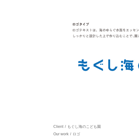
Client
もぐし海のこども園
Our work
ロゴ