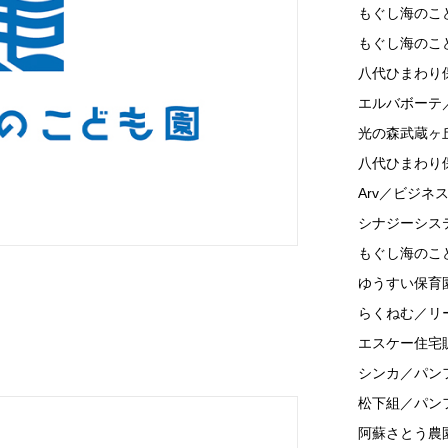
もぐし海のこ
もぐし海のこ
八代ひまわり
エルバボーテ
光の森武蔵ヶ
八代ひまわり
Arv／ビジネ
シナジーシス
もぐし海のこ
ゆうすい保育
らくねむ／リ
エスケー住宅
シンカ／パン
松下組／パン
阿蘇さとう農