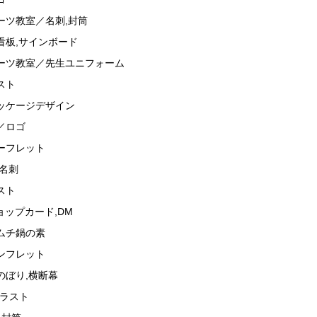
ーツ教室／名刺,封筒
看板,サインボード
ーツ教室／先生ユニフォーム
スト
ッケージデザイン
／ロゴ
ーフレット
,名刺
スト
ショップカード,DM
ムチ鍋の素
ンフレット
のぼり,横断幕
イラスト