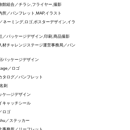
旅館組合／チラシ,フライヤー,撮影
所／パンフレット,MAP,イラスト
／ネーミング,ロゴ,ポスターデザイン,イラ
社／パッケージデザイン,印刷,商品撮影
人材チャレンジステージ運営事務局／パン
剤パッケージデザイン
Linkage／ロゴ
カタログ／パンフレット
,名刺
ッケ―ジデザイン
イキャッチシール
／ロゴ
r Qshu／ステッカー
士事務所／リーフレット