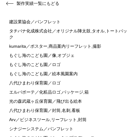
製作実績一覧にもどる
建設業協会／パンフレット
タチバナ化成株式会社／オリジナル陣太鼓,タオル,トートバッ
ク
kumarita／ポスター,商品案内リーフレット,撮影
もぐし海のこども園／像,オブジェ
もぐし海のこども園／ロゴ
もぐし海のこども園／絵本風園案内
八代ひまわり保育園／ロゴ
エルバボーテ／化粧品ロゴ,パッケージ,箱
光の森武蔵ヶ丘保育園／飛び出る絵本
八代ひまわり保育園／封筒,名刺,看板
Arv／ビジネスツール,リーフレット,封筒
シナジーシステム／パンフレット