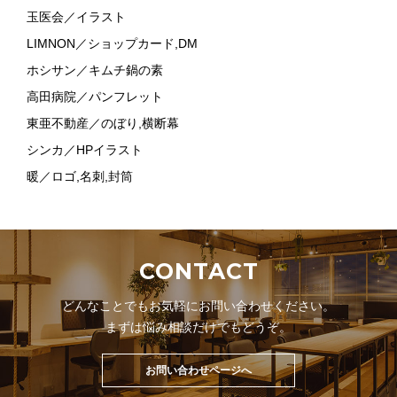
玉医会／イラスト
LIMNON／ショップカード,DM
ホシサン／キムチ鍋の素
高田病院／パンフレット
東亜不動産／のぼり,横断幕
シンカ／HPイラスト
暖／ロゴ,名刺,封筒
CONTACT
どんなことでもお気軽にお問い合わせください。
まずは悩み相談だけでもどうぞ。
お問い合わせページへ