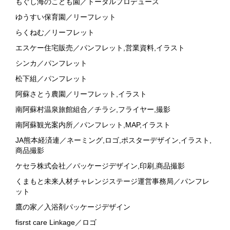
もぐし海のこども園／トータルプロデュース
ゆうすい保育園／リーフレット
らくねむ／リーフレット
エスケー住宅販売／パンフレット,営業資料,イラスト
シンカ／パンフレット
松下組／パンフレット
阿蘇さとう農園／リーフレット,イラスト
南阿蘇村温泉旅館組合／チラシ,フライヤー,撮影
南阿蘇観光案内所／パンフレット,MAP,イラスト
JA熊本経済連／ネーミング,ロゴ,ポスターデザイン,イラスト,
商品撮影
ケセラ株式会社／パッケージデザイン,印刷,商品撮影
くまもと未来人材チャレンジステージ運営事務局／パンフレ
ット
鷹の家／入浴剤パッケージデザイン
fisrst care Linkage／ロゴ